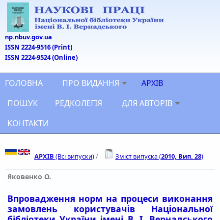
Перейти до основного матеріалу
np.nbuv.gov.ua
ISSN 2224-9516 (Print)
ISSN 2224-9524 (Online)
ГОЛОВНА
ПРО ВИДАННЯ
АРХІВ
ПОШУК
РЕДКОЛЕГІЯ
ДЛЯ АВТОРІВ
КОНТАКТИ
АРХІВ
(Всі випуски)
/
Зміст випуска (
2010, Вип. 28
)
Яковенко О.
Впровадження норм на процеси виконання
замовлень користувачів Національної
бібліотеки України імені В. І. Вернадського