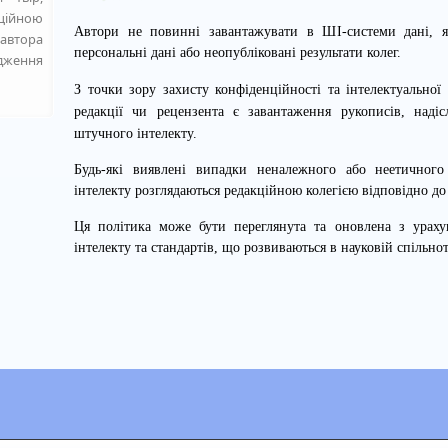
ційною
Автори не повинні завантажувати в ШІ-системи дані, як
 автора
персональні дані або неопубліковані результати колег.
дження
З точки зору захисту конфіденційності та інтелектуальної
редакції чи рецензента є завантаження рукописів, надіс
штучного інтелекту.
Будь-які виявлені випадки неналежного або неетичного
інтелекту розглядаються редакційною колегією відповідно до
Ця політика може бути переглянута та оновлена з ураху
інтелекту та стандартів, що розвиваються в науковій спільнот