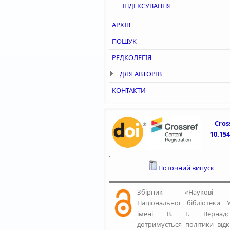
ІНДЕКСУВАННЯ
АРХІВ
ПОШУК
РЕДКОЛЕГІЯ
ДЛЯ АВТОРІВ
КОНТАКТИ
Cros
10.15
Поточний випуск
Збірник «Наукові 
Національної бібліотеки У
імені В. І. Вернадсь
дотримується політики від