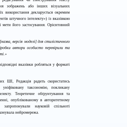
ення зображень або інших візуальних
, їх використання декларується окремим
нтів штучного інтелекту») із вказівкою
ої мети його застосування. Орієнтовний
назва, версія моделі] для стилістичного
бробки автори особисто перевірили та
ті.»
ідповідні вказівки робляться у форматі
них ШІ, Редакція радить скористатись
ніфіковану таксономію, покликану
електу. Теоретичне обґрунтування та
енні,
опублікованому в авторитетному
 запропонували науковій спільноті
иконувала нейромережа.