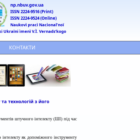
np.nbuv.gov.ua
ISSN 2224-9516 (Print)
ISSN 2224-9524 (Online)
Naukovì pracì Nacìonalʹnoï
ki Ukraïni ìmenì V.Ì. Vernadsʹkogo
КОНТАКТИ
та технологій з його
ментів штучного інтелекту (ШІ) під час
о інтелекту як допоміжного інструменту