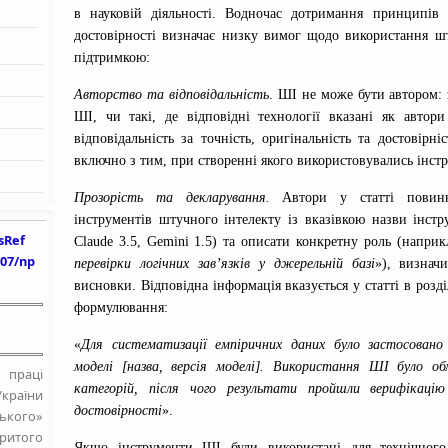
в науковій діяльності. Водночас дотримання принципів а
достовірності визначає низку вимог щодо використання шт
підтримкою:
Авторство та відповідальність
. ШІ не може бути автором: 
ШІ, чи такі, де відповідні технології вказані як автор
відповідальність за точність, оригінальність та достовірн
включно з тим, при створенні якого використовувались інст
Прозорість та декларування.
Автори у статті повинн
інструментів штучного інтелекту із вказівкою назви інстр
sRef
Claude 3.5, Gemini 1.5) та описати конкретну роль (наприк
407/np
перевірки логічних зав’язків у джерельній базі
»), визнач
висновки. Відповідна інформація вказується у статті в роз
формулювання:
«
Для систематизації емпіричних даних було застосовано
моделі [назва, версія моделі]. Використання ШІ було о
праці
категорій, після чого результати пройшли верифікацію
країни
достовірності
».
кого»
критого
Якщо інструменти ШІ були використані для технічного