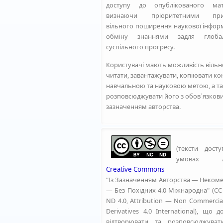
доступу до опублікованого мате
визнаючи пріоритетними при
вільного поширення наукової інформ
обміну знаннями задля глоба
суспільного прогресу.
Користувачі мають можливість вільн
читати, завантажувати, копіювати ко
навчальною та науковою метою, а т
розповсюджувати його з обов`язков
зазначенням авторства.
(тексти досту
умовах ліц
Creative Commons
"Із Зазначенням Авторства — Неком
— Без Похідних 4.0 Міжнародна" (CC
ND 4.0, Attribution — Non Commerci
Derivatives 4.0 International), що д
відтворювати та розповсюджувати