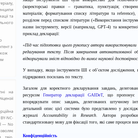
ріалу,
(коректорські правки – граматика, пунктуація; створ
нципи
матеріалів; форматування списку літератури та reference)
ації та
розділом перед списком літератури («Використання інструме
льного
назви інструменту, версії (наприклад, GPT-4) та конкретн
приклад декларації:
о
«Під час підготовки цього рукопису автори використовували [
нтент з
редагування тексту. Після завершення автоматизованої о
акож
відкоригували зміст відповідно до вимог наукової достовірнос
им
У випадку, якщо інструменти ШІ є об’єктом дослідження, в
підрядкових посилань по тексту.
Загалом для коректного декларування завдань, делегова
пні на
ресурсом
Генератор декларації GAIDeT
,
що пропонує у
ензії
впорядкувати опис завдань, делегованих штучному інт
детальний опис цієї системи
було представлено у дослідж
ерційна
журналі
Accountability in Research
. Автори розробки
 BY-NC-
стандартизовану мову для фіксації того, які саме процеси в
al — No
озволяє
Конфіденційність
 твір,