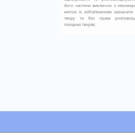
його частини виключно з некомер
метою із зобовʼязанням зазначати
твору та без права розповсю
похідних творів)