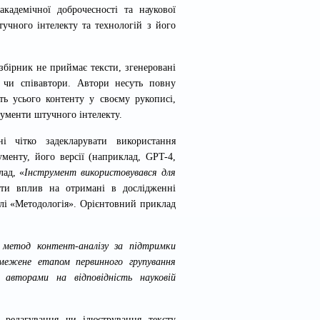
кадемічної доброчесності та наукової
учного інтелекту та технологій з його
збірник не приймає тексти, згенеровані
и чи співавтори. Автори несуть повну
ість усього контенту у своєму рукописі,
рументи штучного інтелекту.
і чітко задекларувати використання
ументу, його версії (наприклад, GPT-4,
лад, «
Інструмент використовувався для
ити вплив на отримані в дослідженні
ділі «Методологія». Орієнтовний приклад
 метод контент-аналізу за підтримки
бмежене етапом первинного групування
 авторами на відповідність науковій
 редагування чи ілюстрування тексту